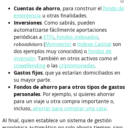
Cuentas de ahorro
, para construir el
fondo de
emergencia
u otras finalidades.
Inversiones
. Como sabrás, pueden
automatizarse fácilmente aportaciones
periódicas a
ETFs
,
fondos indexados
,
roboadvisors
(
MyInvestor
o
Indexa Capital
son
dos ejemplos muy conocidos) o
fondos de
inversión
. También en otros activos como el
crowdlending
o las
criptomonedas
.
Gastos fijos
, que ya estarían domiciliados en
su mayor parte.
Fondos de ahorro para otros tipos de gastos
personales
. Por ejemplo, si quieres ahorrar
para un viaje u otra compra importante o,
incluso,
ahorrar para comprar una casa
.
Al final, quien establece un sistema de gestión
económica automático no solo ahorra tiempo, sino