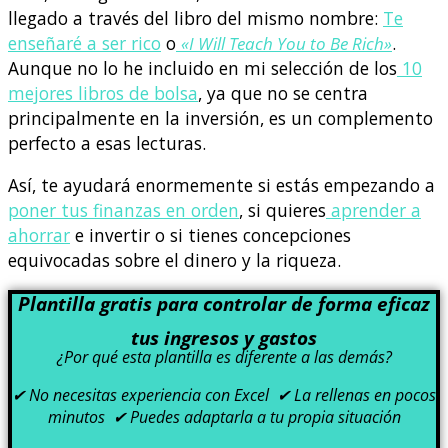
llegado a través del libro del mismo nombre:
Te
enseñaré a ser rico
o
«I Will Teach You to Be Rich»
.
Aunque no lo he incluido en mi selección de los
10
mejores libros de bolsa
, ya que no se centra
principalmente en la inversión, es un complemento
perfecto a esas lecturas.
Así, te ayudará enormemente si estás empezando a
poner tus finanzas en orden
, si quieres
aprender a
ahorrar
e invertir o si tienes concepciones
equivocadas sobre el dinero y la riqueza.
Plantilla gratis para controlar de forma eficaz
tus ingresos y gastos
¿Por qué esta plantilla es diferente a las demás?
✔ No necesitas experiencia con Excel ✔ La rellenas en pocos
minutos ✔ Puedes adaptarla a tu propia situación