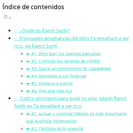
Índice de contenidos
✅ ¿Quién es Ramit Sethi?
✅ Principales enseñanzas del libro Te enseñaré a ser
rico, de Ramit Sethi
➡️ #1. Elige bien tus cuentas bancarias
➡️ #2. Controla tus tarjetas de crédito
➡️ #3. Gasta sin sentimiento de culpabilidad
➡️ #4. Automatiza tus finanzas
➡️ #5. Empieza a invertir
➡️ #6. Vive una vida rica
✅ Cuatro principios para guiar tu vida, según Ramit
Sethi en Te enseñaré a ser rico
➡️ #1. Actuar y construir hábitos es más importante
que acumular información
➡️ #2. Céntrate en lo esencial