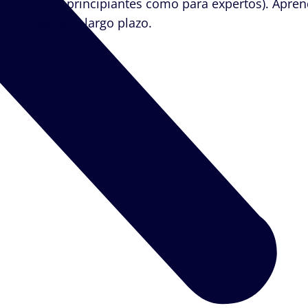
a (tanto para principiantes como para expertos). Apre
 plusvalías a largo plazo.