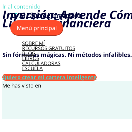
Ir al contenido
Inversión: Aprende Cóm
Libertad Financiera
Menú principal
SOBRE MÍ
RECURSOS GRATUITOS
BLOG
Sin fórmulas mágicas. Ni métodos infalibles
LIBROS
CALCULADORAS
ESCUELA
Quiero crear mi cartera inteligente
Me has visto en