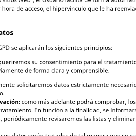
 sitios Web”, el Usuario facilita de forma automáti
 y hora de acceso, el hipervínculo que le ha reenvia
atos
GPD se aplicarán los siguientes principios:
queriremos su consentimiento para el tratamiento
eviamente de forma clara y comprensible.
ente solicitaremos datos estrictamente necesarios
o.
rvación:
como más adelante podrá comprobar, los
tratamiento. En función a la finalidad, se informa
, periódicamente revisaremos las listas y eliminar
:
sus datos serán tratados de tal manera que se g