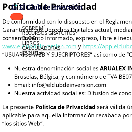
Ir
Política de Privacidad
Menú
al
principal
contenido
De conformidad con lo dispuesto en el Reglament
SOBRE MÍ
Garantía de los Derechos Digitales actual, median
RECURSOS GRATUITOS
consentimiento informado, expreso, libre e inequ
BLOG
LIBROS
www.elclubdeinversion.com
y
https://app.elclub
CALCULADORAS
ESCUELA
“USUARIOS WEB Y SUSCRIPTORES” así como de “
Nuestra denominación social es
ARUALEX I
Bruselas, Bélgica, y con número de TVA BE0
Email: info@elclubdeinversion.com
Nuestra actividad social es: Difusión de con
La presente
Política de Privacidad
será válida ú
aplicable para aquella información recabada por 
“los sitios Web”.