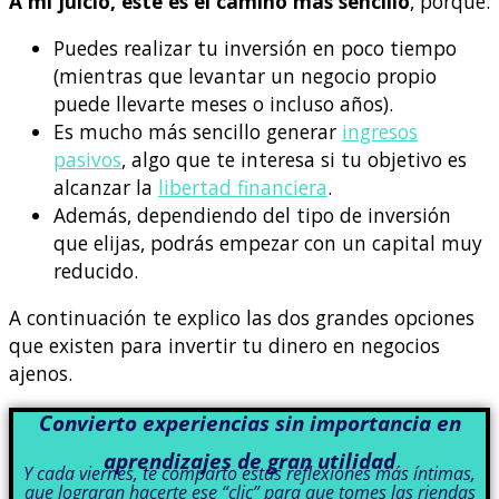
A mi juicio, este es el camino más sencillo
, porque:
Puedes realizar tu inversión en poco tiempo
(mientras que levantar un negocio propio
puede llevarte meses o incluso años).
Es mucho más sencillo generar
ingresos
pasivos
, algo que te interesa si tu objetivo es
alcanzar la
libertad financiera
.
Además, dependiendo del tipo de inversión
que elijas, podrás empezar con un capital muy
reducido.
A continuación te explico las dos grandes opciones
que existen para invertir tu dinero en negocios
ajenos.
Convierto experiencias sin importancia en
aprendizajes de gran utilidad
Y cada viernes, te comparto estas reflexiones más íntimas,
que lograran hacerte ese “clic” para que tomes las riendas