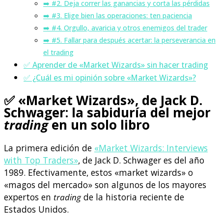
➡️ #2. Deja correr las ganancias y corta las pérdidas
➡️ #3. Elige bien las operaciones: ten paciencia
➡️ #4. Orgullo, avaricia y otros enemigos del trader
➡️ #5. Fallar para después acertar: la perseverancia en
el trading
✅ Aprender de «Market Wizards» sin hacer trading
✅ ¿Cuál es mi opinión sobre «Market Wizards»?
✅
«Market Wizards», de Jack D.
Schwager: la sabiduría del mejor
trading
en un solo libro
La primera edición de
«Market Wizards: Interviews
with Top Traders»
, de Jack D. Schwager es del año
1989. Efectivamente, estos «market wizards» o
«magos del mercado» son algunos de los mayores
expertos en
trading
de la historia reciente de
Estados Unidos.