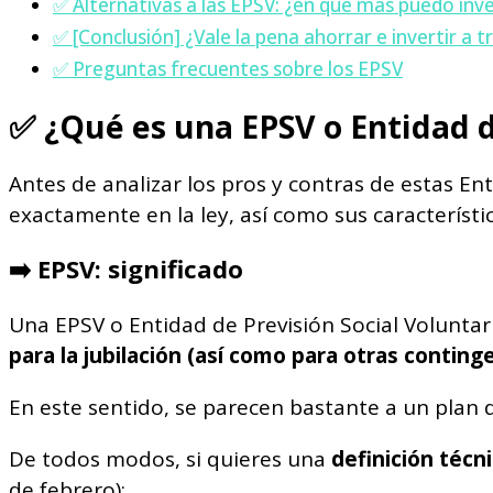
✅ Alternativas a las EPSV: ¿en qué más puedo invert
✅ [Conclusión] ¿Vale la pena ahorrar e invertir a 
✅ Preguntas frecuentes sobre los EPSV
✅
¿Qué es una EPSV o Entidad d
Antes de analizar los pros y contras de estas En
exactamente en la ley, así como sus característic
➡️
EPSV: significado
Una EPSV o Entidad de Previsión Social Voluntar
para la jubilación (así como para otras contin
En este sentido, se parecen bastante a un plan 
De todos modos, si quieres una
definición técn
de febrero):