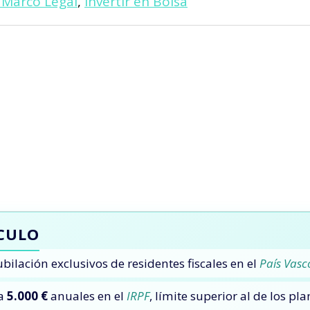
y Marco Legal
,
Invertir en Bolsa
ÍCULO
ilación exclusivos de residentes fiscales en el
País Vasc
ta
5.000 €
anuales en el
IRPF
, límite superior al de los pl