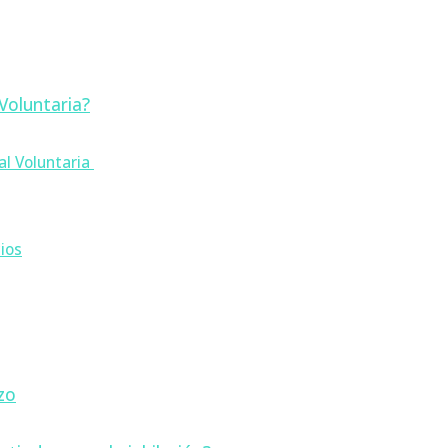
 Voluntaria?
ial Voluntaria
cios
zo