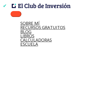
Ir
Buscar
Nombre*
Correo
Web
Escribe
Menú
al
por:
electrónico*
aquí...
principal
contenido
SOBRE MÍ
RECURSOS GRATUITOS
BLOG
LIBROS
CALCULADORAS
ESCUELA