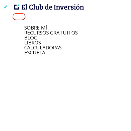
Ir
Buscar
Nombre*
Correo
Web
Escribe
Menú
al
por:
electrónico*
aquí...
principal
contenido
SOBRE MÍ
RECURSOS GRATUITOS
BLOG
LIBROS
CALCULADORAS
ESCUELA