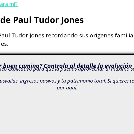
para mí?
 de Paul Tudor Jones
ul Tudor Jones recordando sus orígenes familiare
es.
r buen camino? Controla al detalle la evolución 
eo explicativo para que la puedas aprovechar al máximo sea
lusvalías, ingresos pasivos y tu patrimonio total. Si quier
por aquí: