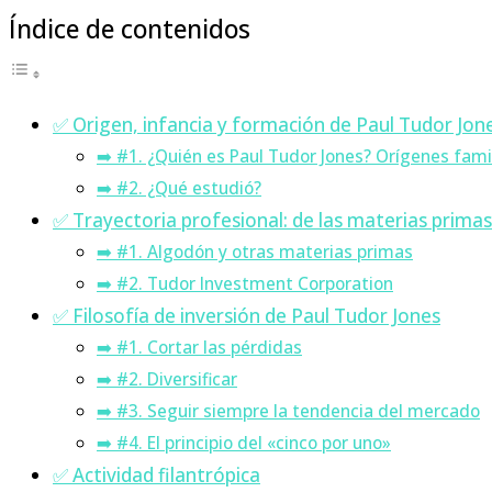
Índice de contenidos
✅ Origen, infancia y formación de Paul Tudor Jon
➡️ #1. ¿Quién es Paul Tudor Jones? Orígenes famil
➡️ #2. ¿Qué estudió?
✅ Trayectoria profesional: de las materias primas
➡️ #1. Algodón y otras materias primas
➡️ #2. Tudor Investment Corporation
✅ Filosofía de inversión de Paul Tudor Jones
➡️ #1. Cortar las pérdidas
➡️ #2. Diversificar
➡️ #3. Seguir siempre la tendencia del mercado
➡️ #4. El principio del «cinco por uno»
✅ Actividad filantrópica