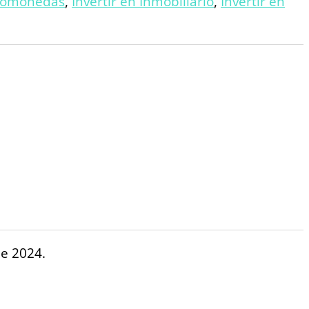
ptomonedas
,
Invertir en Inmobiliario
,
Invertir en
de 2024.