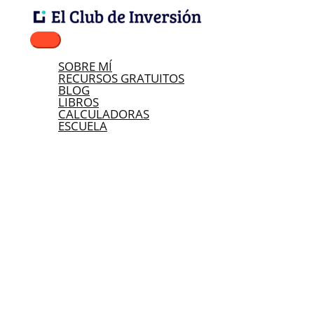
Ir
Buscar
Nombre*
Correo
Web
Escribe
Menú
al
por:
electrónico*
aquí...
principal
contenido
SOBRE MÍ
RECURSOS GRATUITOS
BLOG
LIBROS
CALCULADORAS
ESCUELA