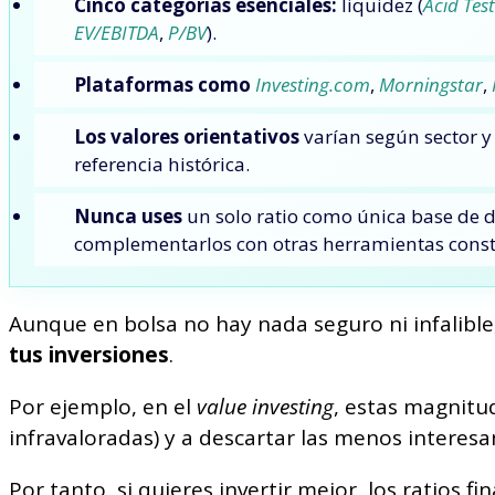
Cinco categorías esenciales:
liquidez (
Acid Test
EV/EBITDA
,
P/BV
).
Plataformas como
Investing.com
,
Morningstar
,
Los valores orientativos
varían según sector 
referencia histórica.
Nunca uses
un solo ratio como única base de d
complementarlos con otras herramientas constr
Aunque en bolsa no hay nada seguro ni infalible
tus inversiones
.
Por ejemplo, en el
value investing
, estas magnitu
infravaloradas) y a descartar las menos interesa
Por tanto, si quieres invertir mejor, los ratios 