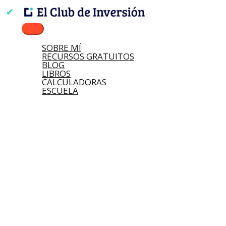
Ir
Buscar
Nombre*
Correo
Web
Escribe
Menú
al
por:
electrónico*
aquí...
principal
contenido
SOBRE MÍ
RECURSOS GRATUITOS
BLOG
LIBROS
CALCULADORAS
ESCUELA