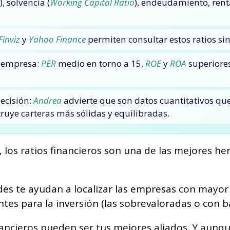
), solvencia (
Working Capital Ratio
), endeudamiento, rent
Finviz
y
Yahoo Finance
permiten consultar estos ratios s
y empresa:
PER
medio en torno a 15,
ROE
y
ROA
superiores
ecisión:
Andrea
advierte que son datos cuantitativos que
uye carteras más sólidas y equilibradas.
, los ratios financieros son una de las mejores h
des te ayudan a localizar las empresas con mayor 
ntes para la inversión (las sobrevaloradas o con 
financieros pueden ser tus mejores aliados. Y aunq