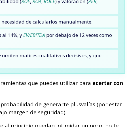
abilidad (
ROE
,
ROA
,
ROCE
) y valoración (
PER
,
in necesidad de calcularlos manualmente.
 al 14%, y
EV/EBITDA
por debajo de 12 veces como
 omiten matices cualitativos decisivos, y que
erramientas que puedes utilizar para
acertar con
probabilidad de generarte plusvalías (por estar
bajo margen de seguridad).
ue al principio puedan intimidar un poco, no te