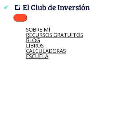
Ir
Buscar
Nombre*
Correo
Web
Escribe
Menú
al
por:
electrónico*
aquí...
principal
contenido
SOBRE MÍ
RECURSOS GRATUITOS
BLOG
LIBROS
CALCULADORAS
ESCUELA